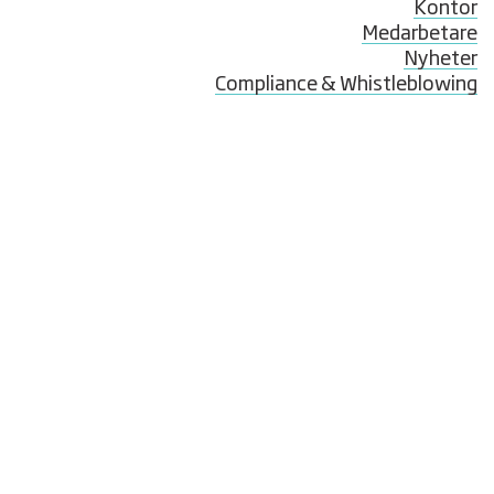
Kontor
Medarbetare
Nyheter
Compliance & Whistleblowing
© NIRAS Sweden AB
Hantverkargatan 11B
112 21 Stockholm
Postadress:
Box 70375
107 24 Stockholm
Fakturor i pdf-format: vendorinvoicese@niras.com
Fakturafrågor: vendorse@niras.com