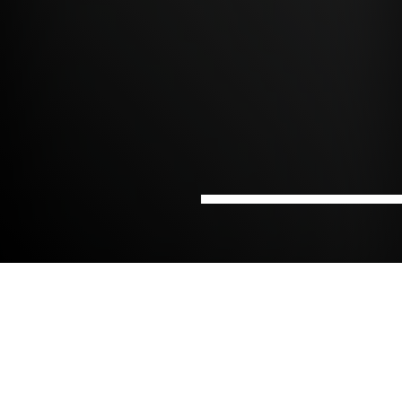
Hem
Sektorer
Life science
Med vår mångåriga erfarenhet av
läkemedelsprodukter och processer kan vi
omvandla visioner och utmaningar till hållbara
lösningar – från idé till en fullt fungerande,