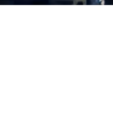
Hem
Digitala lösningar
Projekt
Noggranna 3D-modeller innebär bättre bygg-
och anläggningsprojekt
Projekt
Så binds kontrollpanelerna BIM och IKT