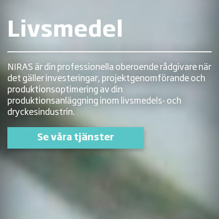
Livsmedel
NIRAS är din professionella oberoende rådgivare när
det gäller investeringar, projektgenomförande och
produktionsoptimering av din
produktionsanläggning inom livsmedels- och
dryckesindustrin.
Se våra tjänster