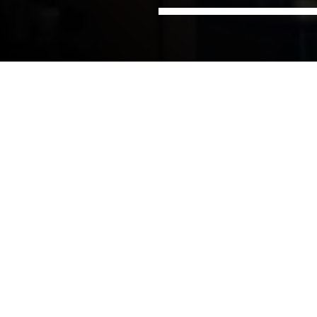
Hem
Kontor
NIRAS i Melbourne, Australien
Australien
NIRAS har en stor tilstedeværelse i Australien inden
for sektorerne fødevarer og drikkevarer, landbrug
og vedvarende energi. Vi har gennemført projekter
både i og fra Australien siden 2008, og har samlet
et væld af erfaringer på tværs af specialiteter og et
stort lokalkendskab, der kun kan opnås ved stærk
lokal tilstedeværelse og mange års dedikeret
arbejde.
Vi servicerer alle sektorer inden for fremstilling af
fødevarer og drikkevarer. Vi er også