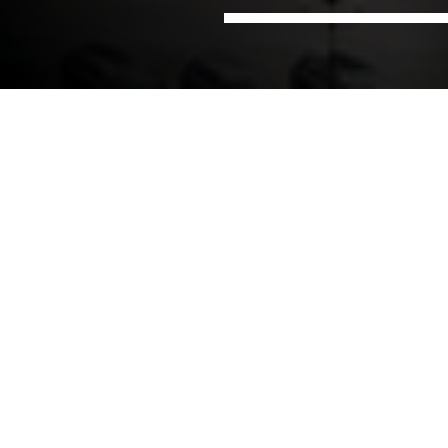
Hem
Kontor
NIRAS i Polen
Polen
Vores kontor i Polen har været i drift siden 1994, og
i løbet af de seneste 25 år, har vi opbygget
ekspertise og udvidet vores tilstedeværelse i
landet. I dag leverer vi vigtig støtte til projekter i det
europæiske naboskab, samt kandidater og
potentielle kandidater til EU-medlemskab. På grund
af dette fokus har vores medarbejdere lang erfaring
med store tekniske bistandsprojekter, der
finansieres af EU og har udviklet den nødvendige
ekspertise for at sikre overholdelse af EU’s regler og
-bestemmelser.