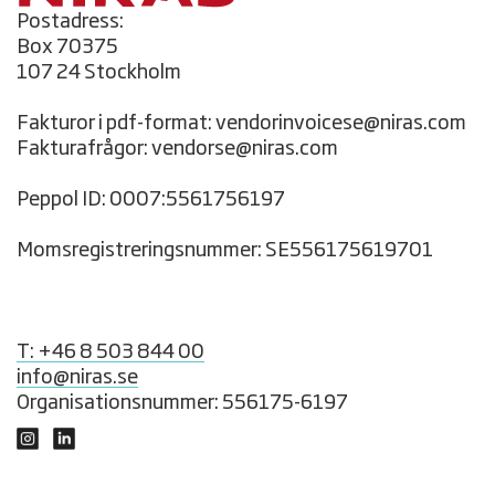
Postadress:
Box 70375
107 24 Stockholm
Fakturor i pdf-format: vendorinvoicese@niras.com
Fakturafrågor: vendorse@niras.com
Peppol ID: 0007:5561756197
Momsregistreringsnummer: SE556175619701
T: +46 8 503 844 00
info@niras.se
Organisationsnummer: 556175-6197