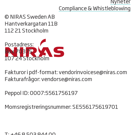
Nyheter
Compliance & Whistleblowing
© NIRAS Sweden AB
Hantverkargatan 11B
112 21 Stockholm
Postadress:
Box 70375
107 24 Stockholm
Fakturor i pdf-format: vendorinvoicese@niras.com
Fakturafrågor: vendorse@niras.com
Peppol ID: 0007:5561756197
Momsregistreringsnummer: SE556175619701