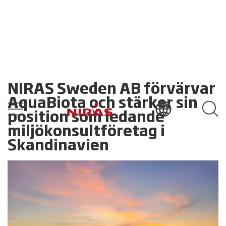
NIRAS Sweden AB förvärvar
AquaBiota och stärker sin
position som ledande
miljökonsultföretag i
Skandinavien