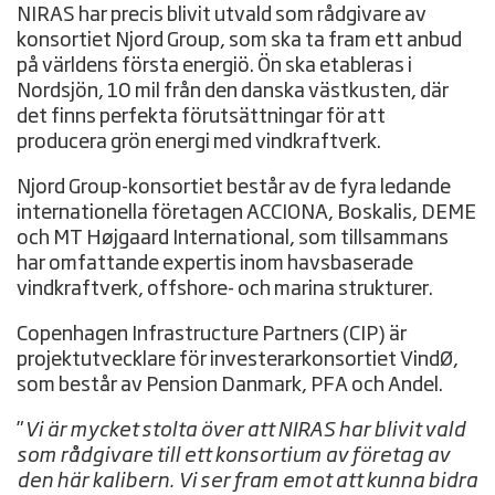
NIRAS har precis blivit utvald som rådgivare av
konsortiet Njord Group, som ska ta fram ett anbud
på världens första energiö. Ön ska etableras i
Nordsjön, 10 mil från den danska västkusten, där
det finns perfekta förutsättningar för att
producera grön energi med vindkraftverk.
Njord Group-konsortiet består av de fyra ledande
internationella företagen ACCIONA, Boskalis, DEME
och MT Højgaard International, som tillsammans
har omfattande expertis inom havsbaserade
vindkraftverk, offshore- och marina strukturer.
Copenhagen Infrastructure Partners (CIP) är
projektutvecklare för investerarkonsortiet VindØ,
som består av Pension Danmark, PFA och Andel.
”
Vi är mycket stolta över att NIRAS har blivit vald
som rådgivare till ett konsortium av företag av
den här kalibern. Vi ser fram emot att kunna bidra