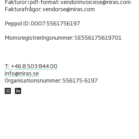
Fakturor i pdf-format: vendorinvoicese@niras.com
Fakturafrågor: vendorse@niras.com
Peppol ID: 0007:5561756197
Momsregistreringsnummer: SE556175619701
T: +46 8 503 844 00
info@niras.se
Organisationsnummer: 556175-6197