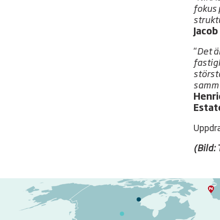
fokus 
strukt
Jacob
“
Det ä
fastig
störst
samma
Henri
Estat
Uppdra
(Bild: