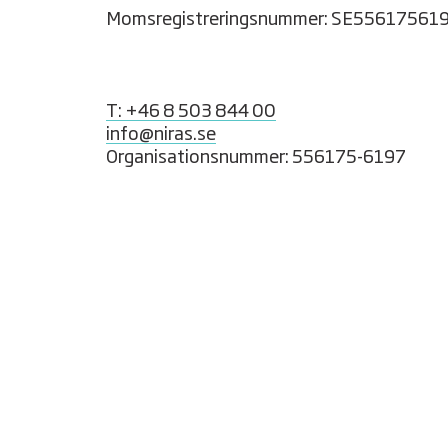
Momsregistreringsnummer: SE55617561
T: +46 8 503 844 00
info@niras.se
Organisationsnummer: 556175-6197