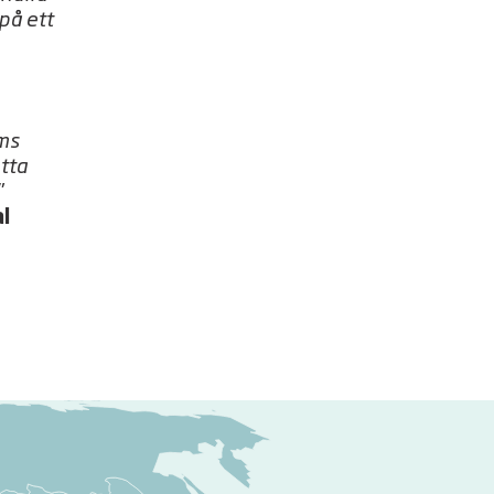
på ett
lms
etta
”
l