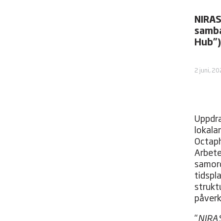
NIRAS
samba
Hub”)
2 juni, 2
Uppdra
lokalan
Octaph
Arbete
samord
tidspl
strukt
påverk
“
NIRAS