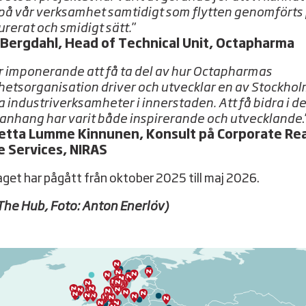
på vår verksamhet samtidigt som flytten genomförts 
urerat och smidigt sätt.
”
 Bergdahl, Head of Technical Unit, Octapharma
r imponerande att få ta del av hur Octapharmas
hetsorganisation driver och utvecklar en av Stockho
a industriverksamheter i innerstaden. Att få bidra i d
nhang har varit både inspirerande och utvecklande
.
etta Lumme Kinnunen, Konsult på Corporate Rea
e Services, NIRAS
get har pågått från oktober 2025 till maj 2026.
 The Hub, Foto: Anton Enerlöv)