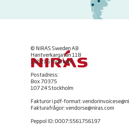
© NIRAS Sweden AB
Hantverkargatan 11B
112 21 Stockholm
Postadress:
Box 70375
107 24 Stockholm
Fakturor i pdf-format: vendorinvoicese@n
Fakturafrågor: vendorse@niras.com
Peppol ID: 0007:5561756197