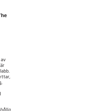
The
 av
där
labb.
yttar,
g,
n
l
 hålla