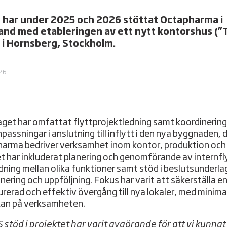
 har under 2025 och 2026 stöttat Octapharma i
nd med etableringen av ett nytt kontorshus (”
 i Hornsberg, Stockholm.
026
get har omfattat flyttprojektledning samt koordinering
passningar i anslutning till inflytt i den nya byggnaden, 
arma bedriver verksamhet inom kontor, produktion och 
t har inkluderat planering och genomförande av internfl
ning mellan olika funktioner samt stöd i beslutsunderla
anering och uppföljning. Fokus har varit att säkerställa e
urerad och effektiv övergång till nya lokaler, med minima
an på verksamheten.
 stöd i projektet har varit avgörande för att vi kunnat