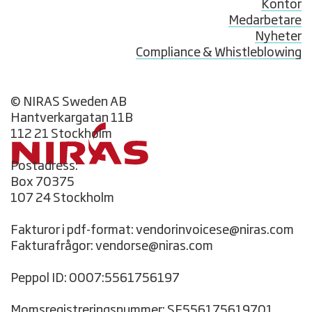
Kontor
Medarbetare
Nyheter
Compliance & Whistleblowing
© NIRAS Sweden AB
Hantverkargatan 11B
112 21 Stockholm
Postadress:
Box 70375
107 24 Stockholm
Fakturor i pdf-format: vendorinvoicese@niras.com
Fakturafrågor: vendorse@niras.com
Peppol ID: 0007:5561756197
Momsregistreringsnummer: SE556175619701