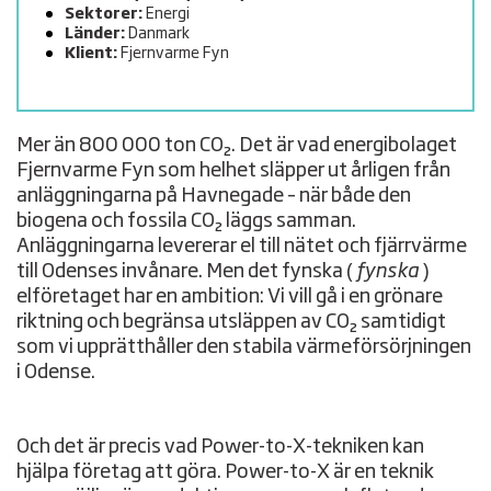
Sektorer:
Energi
Länder:
Danmark
Klient:
Fjernvarme Fyn
Mer än 800 000 ton CO₂. Det är vad energibolaget
Fjernvarme Fyn som helhet släpper ut årligen från
anläggningarna på Havnegade – när både den
biogena och fossila CO₂ läggs samman.
Anläggningarna levererar el till nätet och fjärrvärme
till Odenses invånare. Men det fynska (
fynska
)
elföretaget har en ambition: Vi vill gå i en grönare
riktning och begränsa utsläppen av CO₂ samtidigt
som vi upprätthåller den stabila värmeförsörjningen
i Odense.
Och det är precis vad Power-to-X-tekniken kan
hjälpa företag att göra. Power-to-X är en teknik