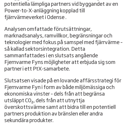
potentiella lämpliga partners vid byggandet av en
Power-to-X-anläggning kopplad till
fjärrvärmeverket i Odense .
Analysen omfattade förutsättningar,
marknadsanalys, ramvillkor, begränsningar och
teknologier med fokus på samspel med fjärrvärme –
så kallad sektorsintegration. Detta
sammanfattades i en slutsats angående
Fjernvarme Fyns möjligheter att erbjuda sig som
partner i ett PtX-samarbete.
Slutsatsen visade på en lovande affärsstrategi för
Fjernvarme Fyn i form av både miljömässiga och
ekonomiska vinster – dels från att begränsa
utsläppt CO₂, dels från att utnyttja
överskottsvärme samt att bidra till en potentiell
partners produktion av bränslen eller andra
sekundära produkter.