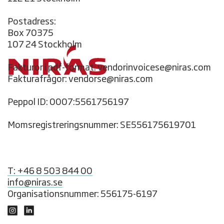
Postadress:
Box 70375
107 24 Stockholm
Fakturor i pdf-format: vendorinvoicese@niras.com
Fakturafrågor: vendorse@niras.com
Peppol ID: 0007:5561756197
Momsregistreringsnummer: SE556175619701
T: +46 8 503 844 00
info@niras.se
Organisationsnummer: 556175-6197