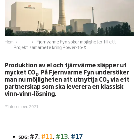
Hem
Fjernvarme Fyn söker möjligheter till ett
Projekt
samarbete kring Power-to-X
Produktion av el och fjärrvärme släpper ut
mycket CO₂. På Fjernvarme Fyn undersöker
man nu möjligheten att utnyttja CO₂ via ett
partnerskap som ska leverera en klassisk
vinn-vinn-lösning.
21 december, 2021
#7
,
#11
,
#13
,
#17
SDG: