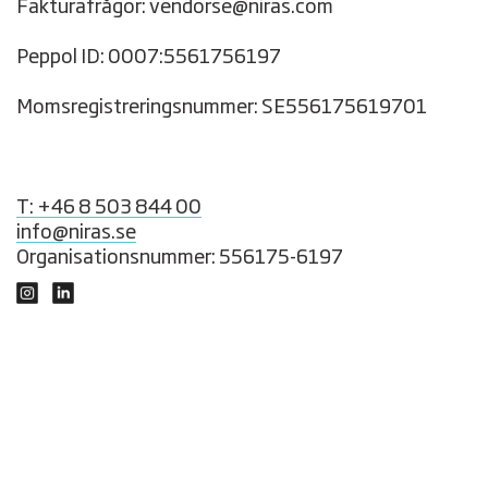
Fakturafrågor: vendorse@niras.com
Peppol ID: 0007:5561756197
Momsregistreringsnummer: SE556175619701
T: +46 8 503 844 00
info@niras.se
Organisationsnummer: 556175-6197