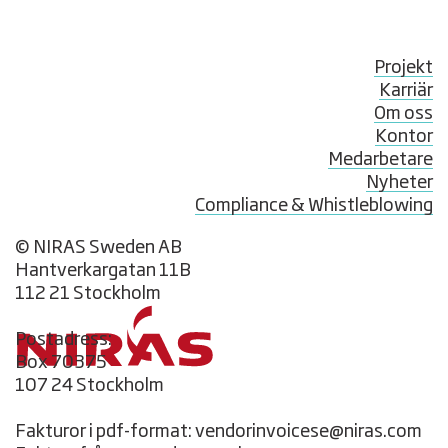
Projekt
Karriär
Om oss
Kontor
Medarbetare
Nyheter
Compliance & Whistleblowing
© NIRAS Sweden AB
Hantverkargatan 11B
112 21 Stockholm
Postadress:
Box 70375
107 24 Stockholm
Fakturor i pdf-format: vendorinvoicese@niras.com