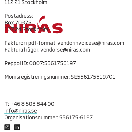
112 21 Stockholm
Postadress:
Box 70375
107 24 Stockholm
Fakturor i pdf-format: vendorinvoicese@niras.com
Fakturafrågor: vendorse@niras.com
Peppol ID: 0007:5561756197
Momsregistreringsnummer: SE556175619701
T: +46 8 503 844 00
info@niras.se
Organisationsnummer: 556175-6197