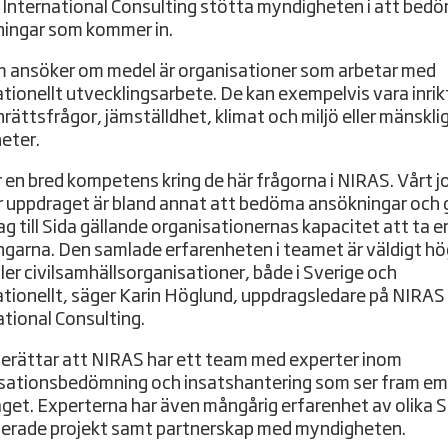
International Consulting stötta myndigheten i att bed
ingar som kommer in.
 ansöker om medel är organisationer som arbetar med
ationellt utvecklingsarbete. De kan exempelvis vara inri
nrättsfrågor, jämställdhet, klimat och miljö eller mänskli
heter.
r en bred kompetens kring de här frågorna i NIRAS. Vårt jo
r uppdraget är bland annat att bedöma ansökningar och 
ag till Sida gällande organisationernas kapacitet att ta 
ngarna. Den samlade erfarenheten i teamet är väldigt hö
ller civilsamhällsorganisationer, både i Sverige och
ationellt, säger Karin Höglund, uppdragsledare på NIRAS
ational Consulting.
berättar att NIRAS har ett team med experter inom
sationsbedömning och insatshantering som ser fram e
get. Experterna har även mångårig erfarenhet av olika 
ierade projekt samt partnerskap med myndigheten.