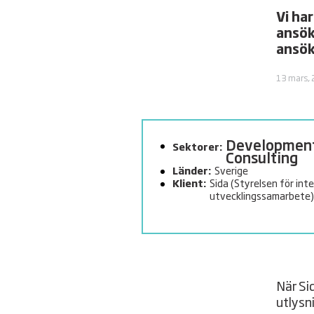
Vi ha
ansök
ansök
13 mars,
Developmen
Sektorer:
Consulting
Länder:
Sverige
Klient:
Sida (Styrelsen för inte
utvecklingssamarbete)
När Si
utlysn