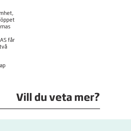
amhet,
t öppet
ernas
RAS får
 två
kap
Vill du veta mer?