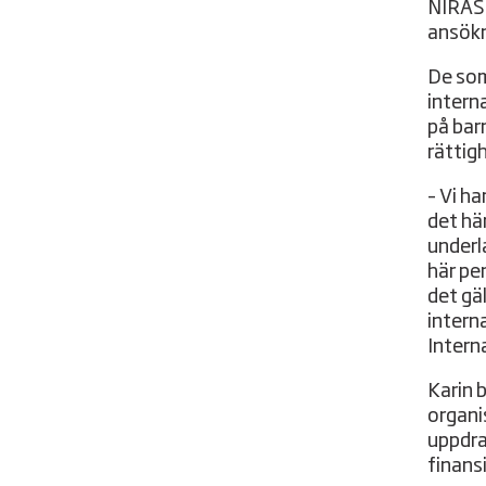
NIRAS 
ansökn
De som
intern
på bar
rättig
– Vi ha
det hä
underl
här pe
det gä
intern
Intern
Karin 
organi
uppdra
finans