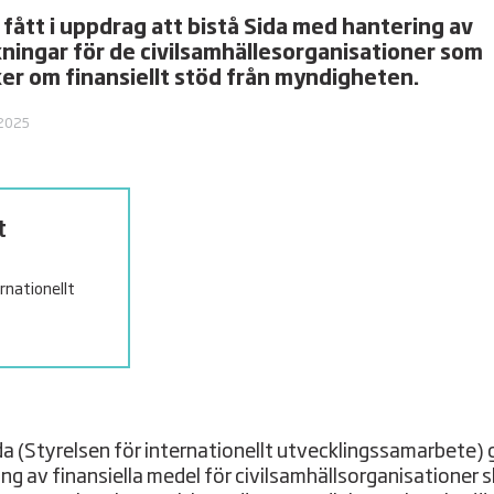
r fått i uppdrag att bistå Sida med hantering av
ningar för de civilsamhällesorganisationer som
er om finansiellt stöd från myndigheten.
 2025
t
rnationellt
da (Styrelsen för internationellt utvecklingssamarbete) 
ing av finansiella medel för civilsamhällsorganisationer 