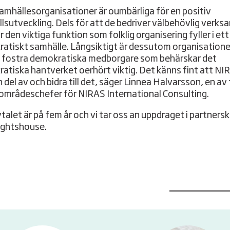
lsamhällesorganisationer är oumbärliga för en positiv
lsutveckling. Dels för att de bedriver välbehövlig verks
r den viktiga funktion som folklig organisering fyller i et
atiskt samhälle. Långsiktigt är dessutom organisation
tt fostra demokratiska medborgare som behärskar det
atiska hantverket oerhört viktig. Det känns fint att NI
 del av och bidra till det, säger Linnea Halvarsson, en av
områdeschefer för NIRAS International Consulting.
alet är på fem år och vi tar oss an uppdraget i partners
ightshouse.