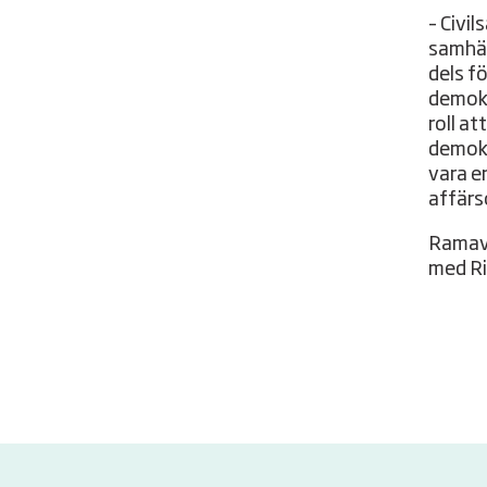
– Civi
samhäl
dels fö
demokr
roll a
demokr
vara en
affärs
Ramavt
med R