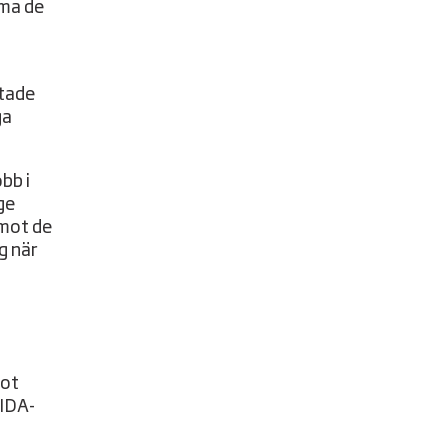
öma de
ktade
ga
bb i
ge
emot de
g när
mot
SIDA-