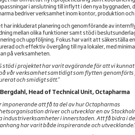
passningar i anslutning till inflytt i den nya byggnaden, 
arma bedriver verksamhet inom kontor, produktion och 
t har inkluderat planering och genomförande av internfl
ning mellan olika funktioner samt stöd i beslutsunderla
anering och uppföljning. Fokus har varit att säkerställa e
urerad och effektiv övergång till nya lokaler, med minima
an på verksamheten.
 stöd i projektet har varit avgörande för att vi kunnat
på vår verksamhet samtidigt som flytten genomförts 
urerat och smidigt sätt
.”
 Bergdahl, Head of Technical Unit, Octapharma
r imponerande att få ta del av hur Octapharmas
hetsorganisation driver och utvecklar en av Stockho
a industriverksamheter i innerstaden. Att få bidra i d
nhang har varit både inspirerande och utvecklande
.