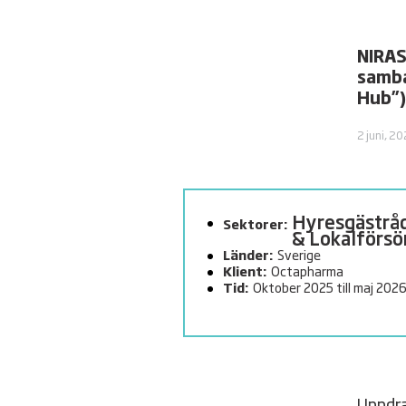
NIRAS
samba
Hub”)
2 juni, 2
Hyresgäst­rå
Sektorer:
& Lokalförsö
Länder:
Sverige
Klient:
Octapharma
Tid:
Oktober 2025 till maj 202
Uppdra