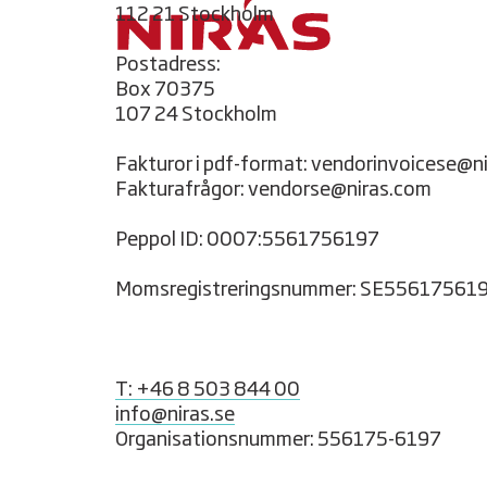
112 21 Stockholm
Postadress:
Box 70375
107 24 Stockholm
Fakturor i pdf-format: vendorinvoicese@n
Fakturafrågor: vendorse@niras.com
Peppol ID: 0007:5561756197
Momsregistreringsnummer: SE55617561
T: +46 8 503 844 00
info@niras.se
Organisationsnummer: 556175-6197