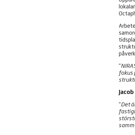
lokalan
Octaph
Arbete
samord
tidspl
strukt
påverk
“
NIRAS
fokus 
strukt
Jacob
“
Det ä
fastig
störst
samma