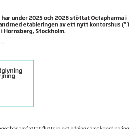
 har under 2025 och 2026 stöttat Octapharma i
nd med etableringen av ett nytt kontorshus (”
 i Hornsberg, Stockholm.
026
dgivning
rjning
6
get har omfattat flyttprojektledning samt koordinering