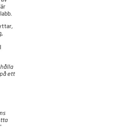
där
labb.
yttar,
g,
n
l
 hålla
på ett
lms
etta
”