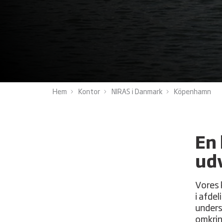
Hem
Kontor
NIRAS i Danmark
Köpenhamn
En 
ud
Vores 
i afdel
unders
omkrin