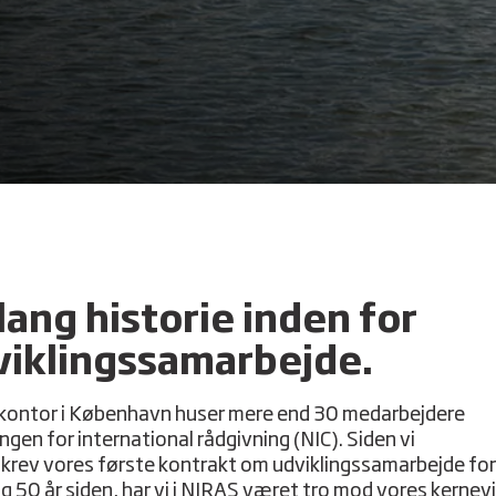
lang historie inden for
viklingssamarbejde.
kontor i København huser mere end 30 medarbejdere
ingen for international rådgivning (NIC). Siden vi
krev vores første kontrakt om udviklingssamarbejde for
g 50 år siden, har vi i NIRAS været tro mod vores kernev