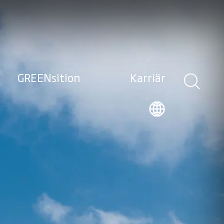
GREENsition
Karriär