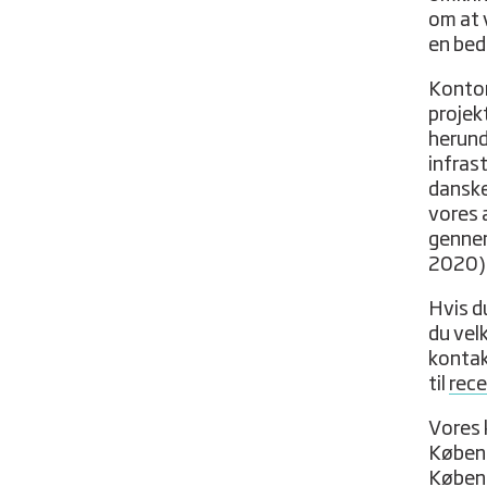
om at 
en bed
Kontor
projek
herund
infras
danske
vores 
gennem
2020
Hvis du
du vel
kontak
til
rece
Vores 
Københ
Københ