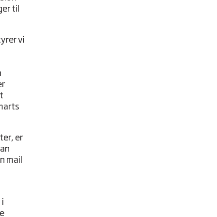
er til
yrer vi
n
er
t
marts
ter, er
kan
n mail
 i
ge