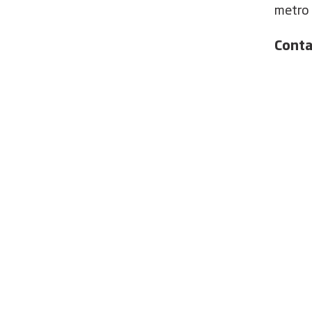
metro 
Conta
NIRAS
Søtorve
1371 
Danma
+45 60
CPH-Re