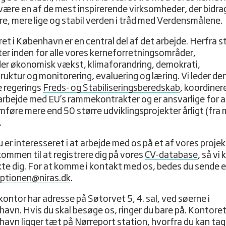
være en af de mest inspirerende virksomheder, der bidrag
re, mere lige og stabil verden i tråd med Verdensmålene.
et i København er en central del af det arbejde. Herfra st
ter inden for alle vores kerneforretningsområder,
er økonomisk vækst, klimaforandring, demokrati,
truktur og monitorering, evaluering og læring. Vi leder de
 regerings
Freds- og Stabiliseringsberedskab
, koordiner
arbejde med EU’s rammekontrakter og er ansvarlige for a
føre mere end 50 større udviklingsprojekter årligt (fra 
).
 er interesseret i at arbejde med os på et af vores projek
kommen til at registrere dig på vores
CV-database
, så vi 
te dig. For at komme i kontakt med os, bedes du sende e
ptionen@niras.dk
.
kontor har adresse på Søtorvet 5, 4. sal, ved søerne i
avn. Hvis du skal besøge os, ringer du bare på. Kontoret
avn ligger tæt på Nørreport station, hvorfra du kan ta