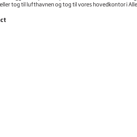
eller tog til lufthavnen og tog til vores hovedkontor i Al
ct
 International Consulting
t 5, 4. sal

København

rk
 26 19 08
ception@niras.dk