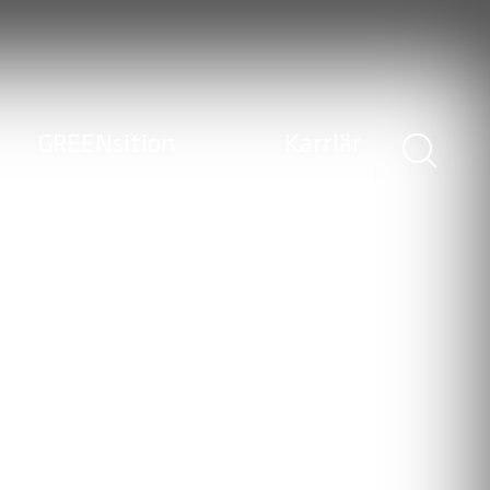
GREENsition
Karriär