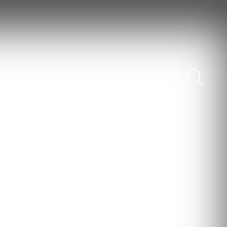
GREENsition
Karriär