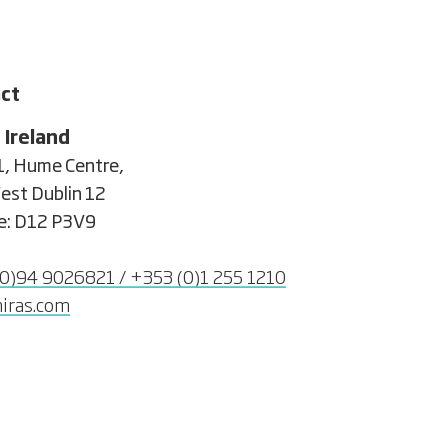
ct
 Ireland
1, Hume Centre,

est Dublin 12

e: D12 P3V9

0)94 9026821 / +353 (0)1 255 1210
iras.com