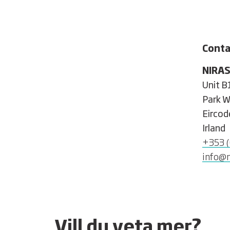
Conta
NIRAS
Unit B
Park W
Eircod
Irland
+353 (
info@n
Vill du veta mer?