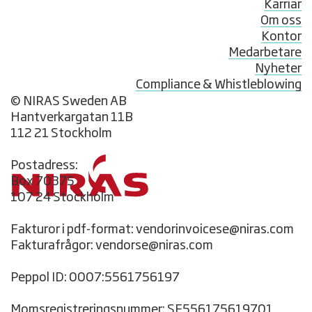
Karriär
Om oss
Kontor
Medarbetare
Nyheter
Compliance & Whistleblowing
© NIRAS Sweden AB
Hantverkargatan 11B
112 21 Stockholm
Postadress:
Box 70375
107 24 Stockholm
Fakturor i pdf-format: vendorinvoicese@niras.com
Fakturafrågor: vendorse@niras.com
Peppol ID: 0007:5561756197
Momsregistreringsnummer: SE556175619701