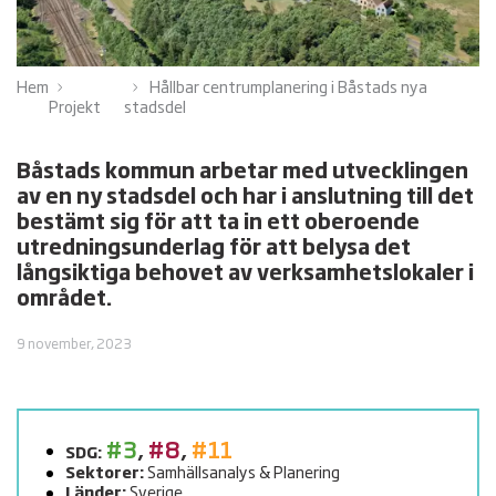
Hem
Hållbar centrumplanering i Båstads nya
Projekt
stadsdel
Båstads kommun arbetar med utvecklingen
av en ny stadsdel och har i anslutning till det
bestämt sig för att ta in ett oberoende
utredningsunderlag för att belysa det
långsiktiga behovet av verksamhetslokaler i
området.
9 november, 2023
#3
,
#8
,
#11
SDG:
Sektorer:
Samhällsanalys & Planering
Länder:
Sverige