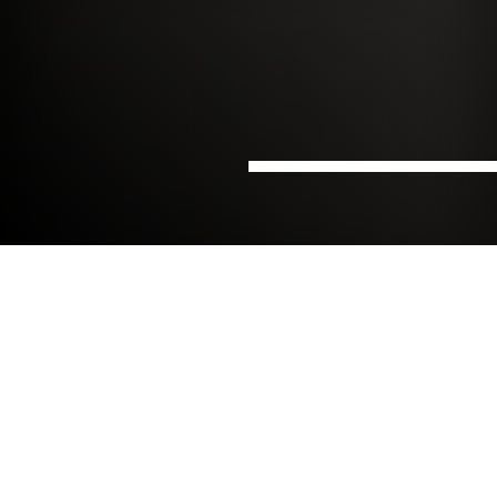
Hem
Klimatberäkningar och
Sektorer
Energi
koldioxidavtryck
Sverige arbetar mot ett politiskt överenskommet
klimatmål om nettonollutsläpp av växthusgaser till
2045 (med utgångspunkt i 1990 års
koldioxidutsläpp).
Det är i högsta grad en aktuell fråga, och insatserna
kan knappast vara högre. Företag, kommuner och