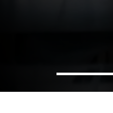
Hem
Life
Energioptimerad processventilation
Sektorer
science
och kylförsörjning