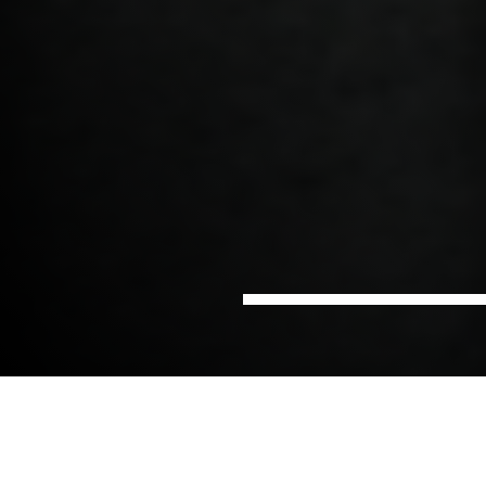
Hem
Design av
Sektorer
Livsmedel
produktionsanläggningar
Vi på NIRAS erbjuder kompletta tjänster inom