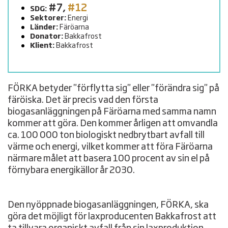
#7
,
#12
SDG:
Sektorer:
Energi
Länder:
Färöarna
Donator:
Bakkafrost
Klient:
Bakkafrost
FÖRKA betyder "förflytta sig" eller "förändra sig" på
färöiska. Det är precis vad den första
biogasanläggningen på Färöarna med samma namn
kommer att göra. Den kommer årligen att omvandla
ca. 100 000 ton biologiskt nedbrytbart avfall till
värme och energi, vilket kommer att föra Färöarna
närmare målet att basera 100 procent av sin el på
förnybara energikällor år 2030.
Den nyöppnade biogasanläggningen, FÖRKA, ska
göra det möjligt för laxproducenten Bakkafrost att