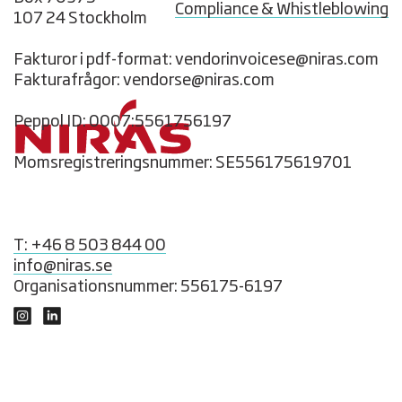
Compliance & Whistleblowing
107 24 Stockholm
Fakturor i pdf-format: vendorinvoicese@niras.com
Fakturafrågor: vendorse@niras.com
Peppol ID: 0007:5561756197
Momsregistreringsnummer: SE556175619701
T: +46 8 503 844 00
info@niras.se
Organisationsnummer: 556175-6197