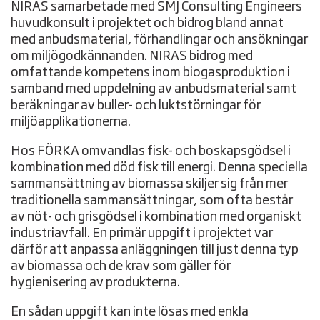
NIRAS samarbetade med SMJ Consulting Engineers
huvudkonsult i projektet och bidrog bland annat
med anbudsmaterial, förhandlingar och ansökningar
om miljögodkännanden. NIRAS bidrog med
omfattande kompetens inom biogasproduktion i
samband med uppdelning av anbudsmaterial samt
beräkningar av buller- och luktstörningar för
miljöapplikationerna.
Hos FÖRKA omvandlas fisk- och boskapsgödsel i
kombination med död fisk till energi. Denna speciella
sammansättning av biomassa skiljer sig från mer
traditionella sammansättningar, som ofta består
av nöt- och grisgödsel i kombination med organiskt
industriavfall. En primär uppgift i projektet var
därför att anpassa anläggningen till just denna typ
av biomassa och de krav som gäller för
hygienisering av produkterna.
En sådan uppgift kan inte lösas med enkla