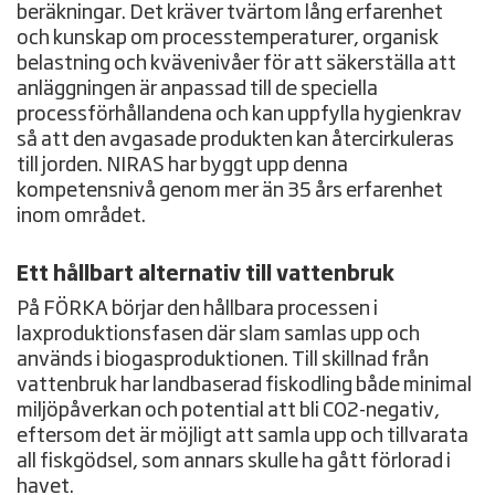
beräkningar. Det kräver tvärtom lång erfarenhet
och kunskap om processtemperaturer, organisk
belastning och kvävenivåer för att säkerställa att
anläggningen är anpassad till de speciella
processförhållandena och kan uppfylla hygienkrav
så att den avgasade produkten kan återcirkuleras
till jorden. NIRAS har byggt upp denna
kompetensnivå genom mer än 35 års erfarenhet
inom området.
Ett hållbart alternativ till vattenbruk
På FÖRKA börjar den hållbara processen i
laxproduktionsfasen där slam samlas upp och
används i biogasproduktionen. Till skillnad från
vattenbruk har landbaserad fiskodling både minimal
miljöpåverkan och potential att bli CO2-negativ,
eftersom det är möjligt att samla upp och tillvarata
all fiskgödsel, som annars skulle ha gått förlorad i
havet.