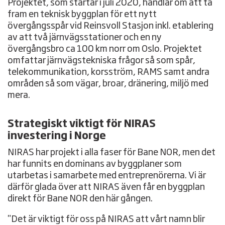
Projektet, som startar i juli 2020, handlar om att ta
fram en teknisk byggplan för ett nytt
övergångsspår vid Reinsvoll Stasjon inkl. etablering
av att två järnvägsstationer och en ny
övergångsbro ca 100 km norr om Oslo. Projektet
omfattar järnvägstekniska frågor så som spår,
telekommunikation, korsström, RAMS samt andra
områden så som vägar, broar, dränering, miljö med
mera.
Strategiskt viktigt för NIRAS
investering i Norge
NIRAS har projekt i alla faser för Bane NOR, men det
har funnits en dominans av byggplaner som
utarbetas i samarbete med entreprenörerna. Vi är
därför glada över att NIRAS även får en byggplan
direkt för Bane NOR den här gången.
"Det är viktigt för oss på NIRAS att vårt namn blir