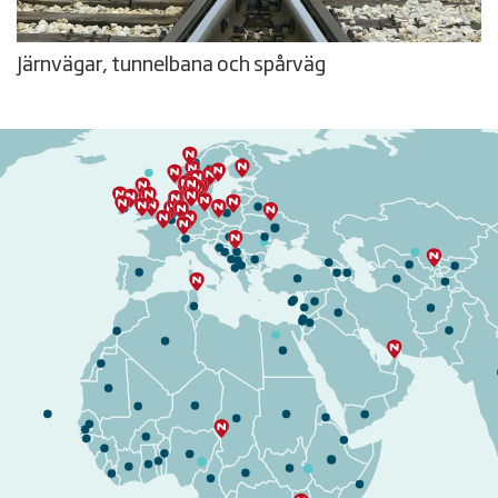
Järnvägar, tunnelbana och spårväg