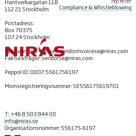
Nyheter
Hantverkargatan 11B
Compliance & Whistleblowing
112 21 Stockholm
Postadress:
Box 70375
107 24 Stockholm
Fakturor i pdf-format: vendorinvoicese@niras.com
Fakturafrågor: vendorse@niras.com
Peppol ID: 0007:5561756197
Momsregistreringsnummer: SE556175619701
T: +46 8 503 844 00
info@niras.se
Organisationsnummer: 556175-6197