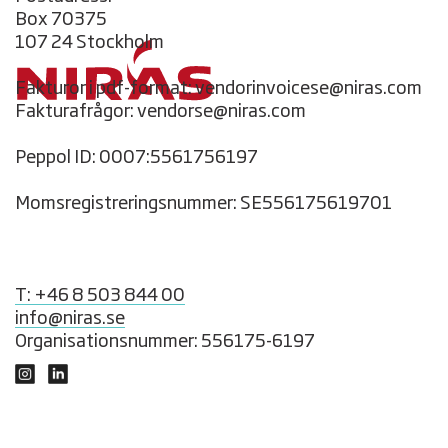
Box 70375
107 24 Stockholm
Fakturor i pdf-format: vendorinvoicese@niras.com
Fakturafrågor: vendorse@niras.com
Peppol ID: 0007:5561756197
Momsregistreringsnummer: SE556175619701
T: +46 8 503 844 00
info@niras.se
Organisationsnummer: 556175-6197