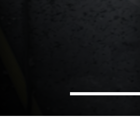
Hem
Sektorer
Projektledning
Byggprojektledning
Vi stöttar våra kunder genom hela byggprocessen –