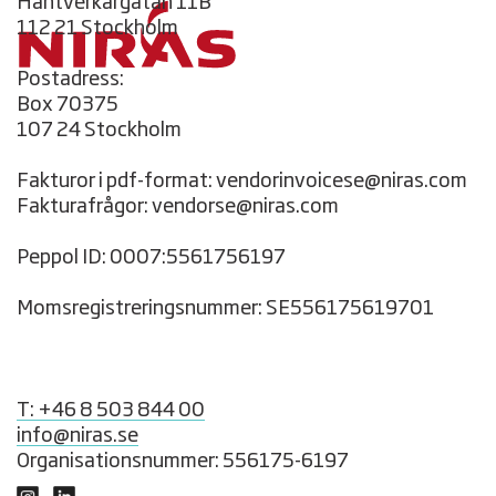
Hantverkargatan 11B
112 21 Stockholm
Postadress:
Box 70375
107 24 Stockholm
Fakturor i pdf-format: vendorinvoicese@niras.com
Fakturafrågor: vendorse@niras.com
Peppol ID: 0007:5561756197
Momsregistreringsnummer: SE556175619701
T: +46 8 503 844 00
info@niras.se
Organisationsnummer: 556175-6197