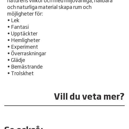
naturens villkor och med miljövänliga, hållbara
och naturliga material skapa rum och
möjligheter för:
• Lek
• Fantasi
• Upptäckter
• Hemligheter
• Experiment
• Överraskningar
• Glädje
• Bemästrande
• Trolskhet
Vill du veta mer?