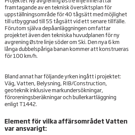
Projektet Ny avgrening Østre linje innefattar
framtagande av en teknisk översiktsplan för
uppställningsområde för 40 tågsätt med möjlighet
till utbyggnad till 55 tågsätt vid ett senare tillfälle.
Förutom själva depåanläggningen omfattar
projektet även den tekniska huvudplanen för ny
avgrening Østre linje söder om Ski. Den nya 6 km
långa dubbelspåriga banan kommer att konstrueras
för 100 km/h.
Bland annat har följande yrken ingått i projektet:
Väg, Vatten, Belysning, RIB/Construction,
geoteknik inklusive markundersökningar,
föroreningsberäkningar och bullerkartläggning
enligt T1442.
Element för vilka affärsområdet Vatten
var ansvarigt: