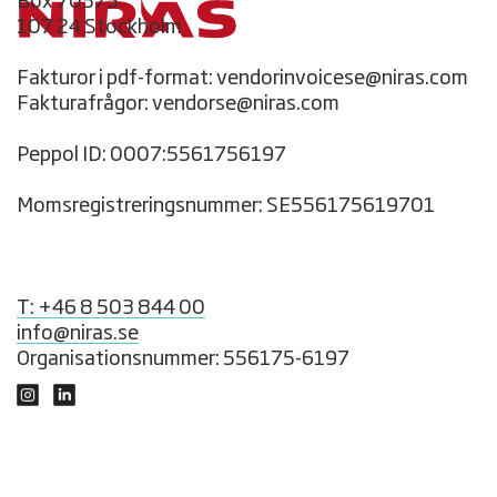
Box 70375
107 24 Stockholm
Fakturor i pdf-format: vendorinvoicese@niras.com
Fakturafrågor: vendorse@niras.com
Peppol ID: 0007:5561756197
Momsregistreringsnummer: SE556175619701
T: +46 8 503 844 00
info@niras.se
Organisationsnummer: 556175-6197