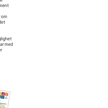
ar
pment
r om
det
glighet
tar med
er