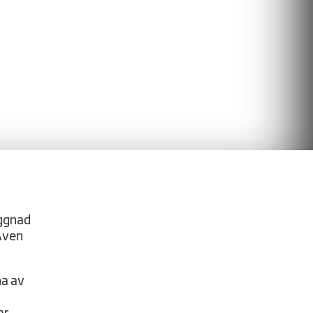
yggnad
 Även
.
na av