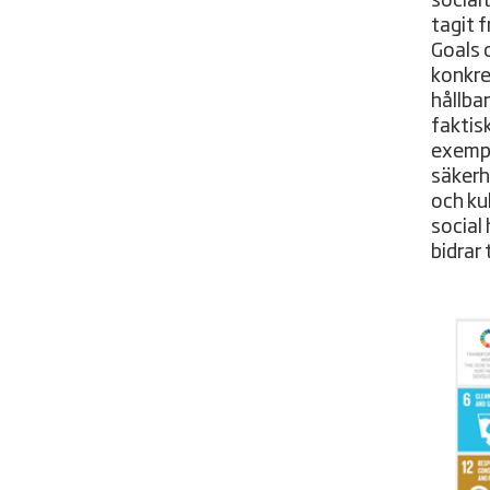
social
tagit 
Goals 
konkre
hållba
faktisk
exempel
säkerh
och ku
social
bidrar 