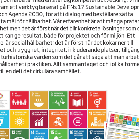
t) och arbetar med en ständig kompetensutveckling. Vi h
fram ett verktyg baserat på FNs 17 Sustainable Develo
och Agenda 2030, för att i dialog med beställare sätta
ta mål för hållbarhet. Vår erfarenhet är att många prata
rhet men det är först när det blir konkreta lösningar som 
t kan ge resultat, både för projektet och för miljön. Ett
 är social hållbarhet; det är först när det kokar ner till
et och trygghet, integritet, inkluderande platser, tillgän
lturhistoriska värden som det går att säga att man arbe
 hållbarhet i praktiken. Allt sammantaget och i olika form
till en del i det cirkulära samhället.