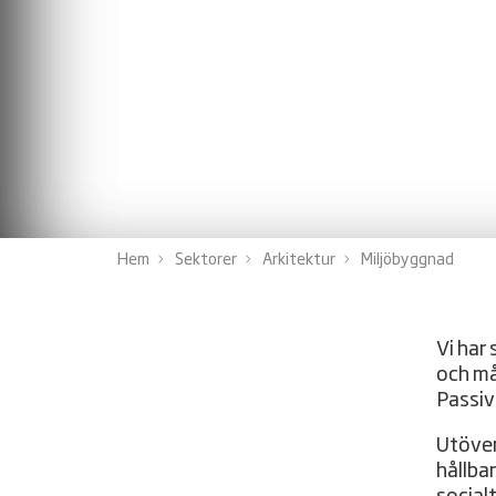
Hem
Sektorer
Arkitektur
Miljöbyggnad
Vi har
och må
Passiv
Utöver
hållba