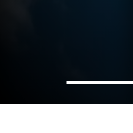
Hem
Facility
Sektorer
management
Fastighetsutveckling
Vi har stor erfarenhet av alla typer av