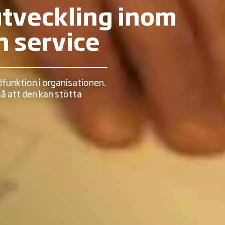
tveckling inom
h service
funktion i organisationen.
 så att den kan stötta