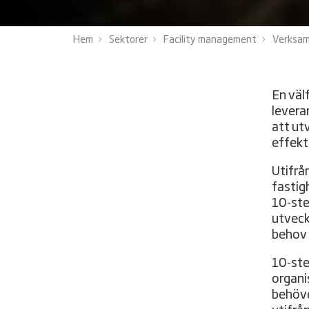
Hem
Sektorer
Facility management
Verksam
En väl
levera
att ut
effekt
Utifrå
fastig
10-ste
utveck
behov 
10-ste
organi
behöve