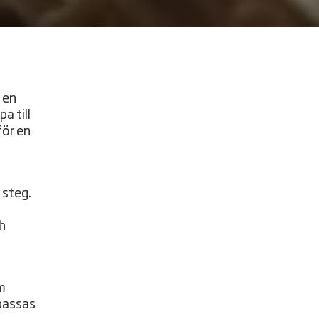
 en
a till
för en
 steg.
h
m
passas