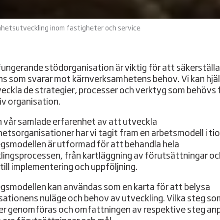
hetsutveckling inom fastigheter och service
fungerande stödorganisation är viktig för att säkerställa
ns som svarar mot kärnverksamhetens behov. Vi kan hjälp
veckla de strategier, processer och verktyg som behövs 
iv organisation.
n vår samlade erfarenhet av att utveckla
hetsorganisationer har vi tagit fram en arbetsmodell i tio
gsmodellen är utformad för att behandla hela
lingsprocessen, från kartläggning av förutsättningar oc
till implementering och uppföljning.
gsmodellen kan användas som en karta för att belysa
sationens nuläge och behov av utveckling. Vilka steg so
r genomföras och omfattningen av respektive steg an