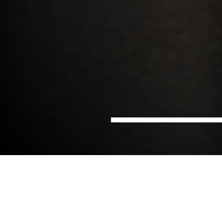
Hem
Hyresgäst­rådgivning &
Sektorer
Lokalförsörjning
Lokalprojekt
Vårt mål är att skapa en attraktiv arbetsplats som
stödjer era verksamhetsmål och stärker ert