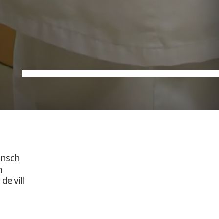
ansch
n
de vill