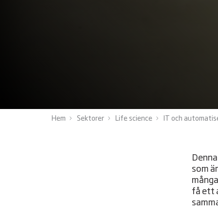
Hem
Sektorer
Life science
IT och automatis
Denna 
som är
många 
få ett
samma