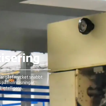
isering
har gått mycket snabbt
s på molnlösningar,
 intelligens.