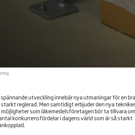
ering
spännande utveckling innebär nya utmaningar för en br
 starkt reglerad. Men samtidigt erbjuder den nya teknike
möjligheter som läkemedelsföretagen bör ta tillvara om 
 antal konkurrensfördelar i dagens värld som är så starkt
nkopplad.