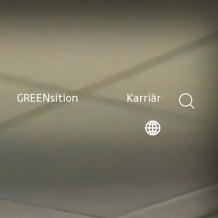
GREENsition
Karriär