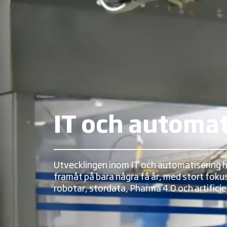
IT och automat
Utvecklingen inom IT och automatisering 
framåt på bara några få år, med stort foku
robotar, stordata, Pharma 4.0 och artificiell